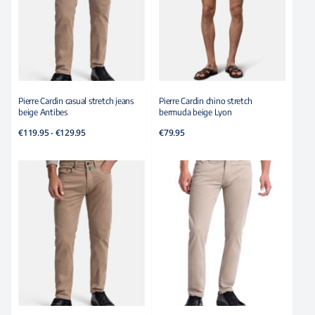
Pierre Cardin casual stretch jeans
Pierre Cardin chino stretch
beige Antibes
bermuda beige Lyon
Prijsklasse:
€
119.95
-
€
129.95
€
79.95
€119.95
tot
€129.95