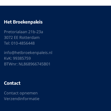
Het Broekenpaleis
Pretorialaan 21b-23a
3072 EE Rotterdam
Tel: 010-4856448
info@hetbroekenpaleis.nl
KvK: 99385759
BTWnr: NL868966745B01
Contact
Contact opnemen
Verzendinformatie