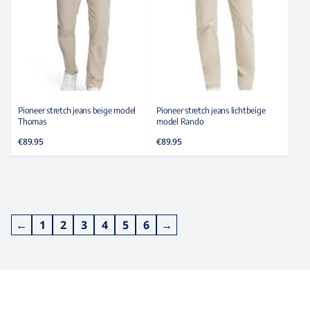
Pioneer stretch jeans beige model
Pioneer stretch jeans lichtbeige
Thomas
model Rando
€
89.95
€
89.95
←
1
2
3
4
5
6
→