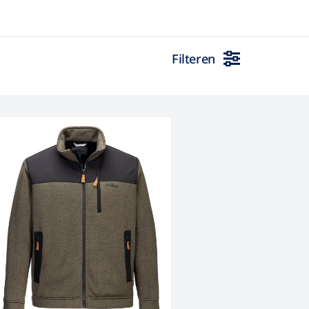
s lange mouw
s korte mouw
 uni kleuren
Filteren