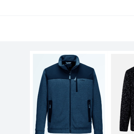
Badjassen
Ondergoed
Poloshirts
Zwemshorts