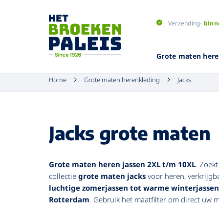
Verzending-
binn
Grote maten here
Home
Grote maten herenkleding
Jacks
Jacks grote maten
Jacks
Jacks
Bretels
Jeans
Jeans
Winter Jacks
Overhemden
Dassen
Pantalons
Joggingbro
Zomer Jacks
Pyjama's
Riemen
Elastische 
Pantalons
Grote maten heren jassen 2XL t/m 10XL
. Zoek
collectie
grote maten jacks
voor heren, verkrijgb
Gilets
T-shirts
Sokken
Corduroy
luchtige zomerjassen tot warme winterjassen
Vesten
Vesten
Vlinderstrik
Joggingbro
Rotterdam
. Gebruik het maatfilter om direct uw m
Truien
Mutsen
Korte broek