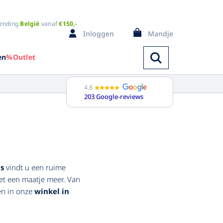
ending
België
vanaf
€150,-
Inloggen
Mandje
en
%Outlet
4.8
203 Google-reviews
Spencers
ange mouw
Bodywarmers
orte mouw
Badjassen
is
vindt u een ruime
et een maatje meer. Van
ouwloos
Pyjama's
en in onze
winkel in
i kleuren
Regenkleding
Trainingspak