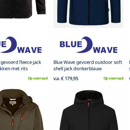
gevoerd fleece jack
Blue Wave gevoerd outdoor soft
akken met rits
shell jack donkerblauw
v.a. € 179,95
Op voorraad
Op voorraad