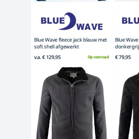
Blue Wave fleece jack blauw met
Blue Wave 
soft shell afgewerkt
donkergri
v.a. € 129,95
€ 79,95
Op voorraad