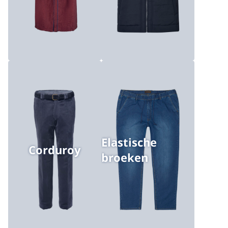
Elastische
Corduroy
broeken