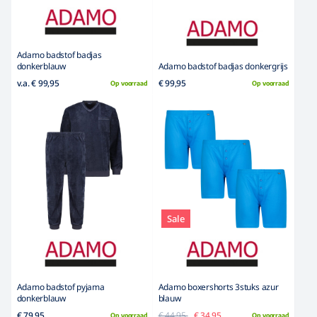
Adamo badstof badjas
donkerblauw
Adamo badstof badjas donkergrijs
v.a. € 99,95
€ 99,95
Op voorraad
Op voorraad
Sale
Adamo badstof pyjama
Adamo boxershorts 3stuks azur
donkerblauw
blauw
€ 79,95
€ 44,95
€ 34,95
Op voorraad
Op voorraad