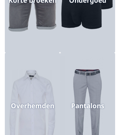
Korte broeken
Ondergoed
Overhemden
Pantalons