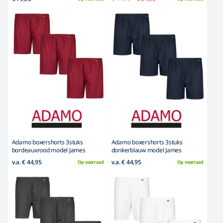
Adamo boxershorts 3stuks
Adamo boxershorts 3stuks
bordeauxrood model James
donkerblauw model James
v.a. € 44,95
v.a. € 44,95
Op voorraad
Op voorraad