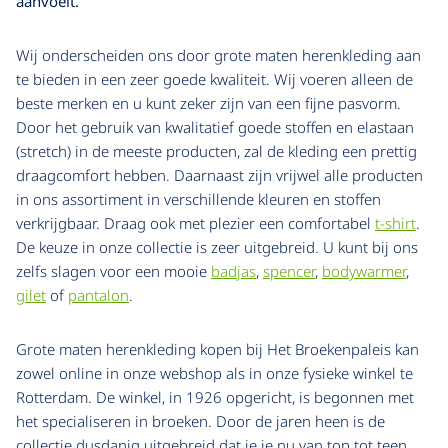
aanvoelt.
Wij onderscheiden ons door grote maten herenkleding aan
te bieden in een zeer goede kwaliteit. Wij voeren alleen de
beste merken en u kunt zeker zijn van een fijne pasvorm.
Door het gebruik van kwalitatief goede stoffen en elastaan
(stretch) in de meeste producten, zal de kleding een prettig
draagcomfort hebben. Daarnaast zijn vrijwel alle producten
in ons assortiment in verschillende kleuren en stoffen
verkrijgbaar. Draag ook met plezier een comfortabel
t-shirt
.
De keuze in onze collectie is zeer uitgebreid. U kunt bij ons
zelfs slagen voor een mooie
badjas
,
spencer
,
bodywarmer
,
gilet
of
pantalon
.
Grote maten herenkleding kopen bij Het Broekenpaleis kan
zowel online in onze webshop als in onze fysieke winkel te
Rotterdam. De winkel, in 1926 opgericht, is begonnen met
het specialiseren in broeken. Door de jaren heen is de
collectie dusdanig uitgebreid dat je je nu van top tot teen