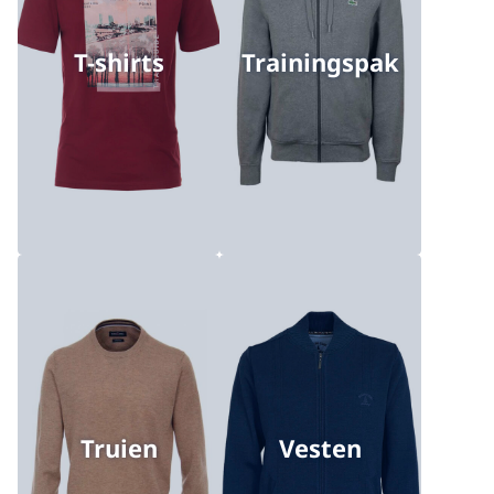
T-shirts
Trainingspak
Truien
Vesten