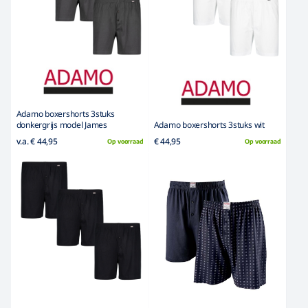
Adamo boxershorts 3stuks
donkergrijs model James
Adamo boxershorts 3stuks wit
v.a. € 44,95
€ 44,95
Op voorraad
Op voorraad