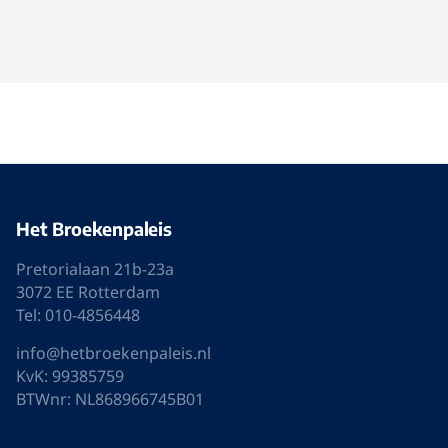
Het Broekenpaleis
Pretorialaan 21b-23a
3072 EE Rotterdam
Tel: 010-4856448
info@hetbroekenpaleis.nl
KvK: 99385759
BTWnr: NL868966745B01