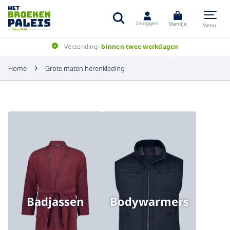
Inloggen
Mandje
Menu
Verzending-
binnen twee werkdagen
Home
Grote maten herenkleding
Badjassen
Bodywarmers