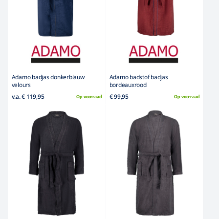
Adamo badjas donkerblauw
Adamo badstof badjas
velours
bordeauxrood
v.a. € 119,95
€ 99,95
Op voorraad
Op voorraad