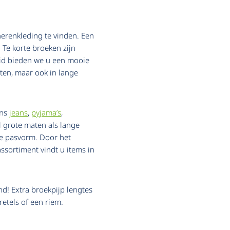
herenkleding te vinden. Een
. Te korte broeken zijn
eid bieden we u een mooie
ten, maar ook in lange
ons
jeans
,
pyjama’s
,
 grote maten als lange
ne pasvorm. Door het
ssortiment vindt u items in
nd! Extra broekpijp lengtes
etels of een riem.