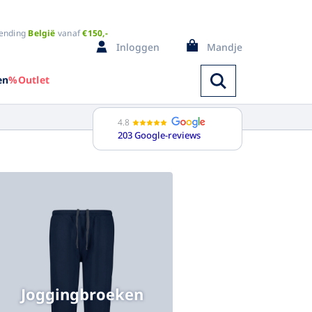
ending
België
vanaf
€150,-
Inloggen
Mandje
en
%Outlet
4.8
203 Google-reviews
Spencers
ange mouw
Bodywarmers
orte mouw
Badjassen
ouwloos
Pyjama's
i kleuren
Regenkleding
Joggingbroeken
Trainingspak