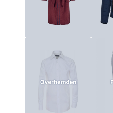
Badjassen
Ondergoed
Poloshirts
Zwemshorts
Overhemden