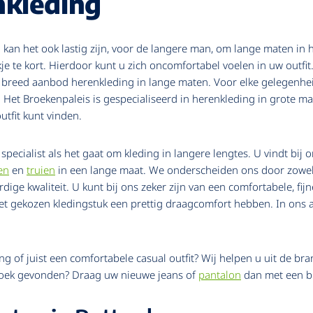
nkleding
kan het ook lastig zijn, voor de langere man, om lange maten in 
kje te kort. Hierdoor kunt u zich oncomfortabel voelen in uw outfit
en breed aanbod herenkleding in lange maten. Voor elke gelegenh
 Het Broekenpaleis is gespecialiseerd in herenkleding in grote ma
utfit kunt vinden.
pecialist als het gaat om kleding in langere lengtes. U vindt bij 
en
en
truien
in een lange maat. We onderscheiden ons door zowel
ge kwaliteit. U kunt bij ons zeker zijn van een comfortabele, fij
et gekozen kledingstuk een prettig draagcomfort hebben. In ons a
g of juist een comfortabele casual outfit? Wij helpen u uit de bra
 broek gevonden? Draag uw nieuwe jeans of
pantalon
dan met een br