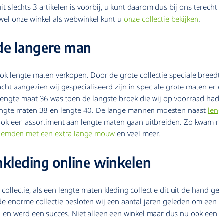
it slechts 3 artikelen is voorbij, u kunt daarom dus bij ons terech
owel onze winkel als webwinkel kunt u
onze collectie bekijken
.
de langere man
j ook lengte maten verkopen. Door de grote collectie speciale bre
cht aangezien wij gespecialiseerd zijn in speciale grote maten er
. Lengte maat 36 was toen de langste broek die wij op voorraad ha
 lengte maten 38 en lengte 40. De lange mannen moesten naast
len
 ook een assortiment aan lengte maten gaan uitbreiden. Zo kwam 
hemden met een extra lange mouw
en veel meer.
nkleding online winkelen
ollectie, als een lengte maten kleding collectie dit uit de hand g
e enorme collectie besloten wij een aantal jaren geleden om een
n en werd een succes. Niet alleen een winkel maar dus nu ook een