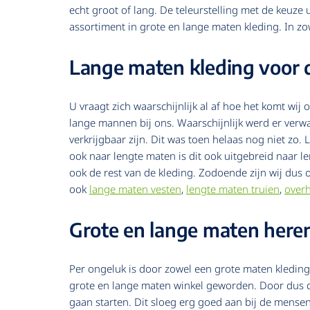
echt groot of lang. De teleurstelling met de keuze u
assortiment in grote en lange maten kleding. In z
Lange maten kleding voor 
U vraagt zich waarschijnlijk al af hoe het komt wi
lange mannen bij ons. Waarschijnlijk werd er verwa
verkrijgbaar zijn. Dit was toen helaas nog niet zo
ook naar lengte maten is dit ook uitgebreid naar
ook de rest van de kleding. Zodoende zijn wij dus
ook
lange maten vesten
,
lengte maten truien
,
over
Grote en lange maten here
Per ongeluk is door zowel een grote maten kleding c
grote en lange maten winkel geworden. Door dus d
gaan starten. Dit sloeg erg goed aan bij de mense