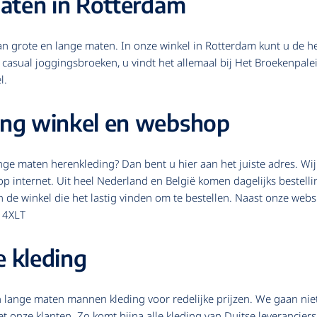
maten in Rotterdam
van grote en lange maten. In onze winkel in Rotterdam kunt u de hel
t casual joggingsbroeken, u vindt het allemaal bij Het Broekenpal
l.
ing winkel en webshop
ge maten herenkleding? Dan bent u hier aan het juiste adres. Wij 
op internet. Uit heel Nederland en België komen dagelijks bestel
n de winkel die het lastig vinden om te bestellen. Naast onze we
t 4XLT
e kleding
en lange maten mannen kleding voor redelijke prijzen. We gaan ni
 onze klanten. Zo komt bijna alle kleding van Duitse leveranciers