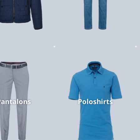
Poloshirt
Poloshirt
Poloshirts
Pantalons
Poloshirts