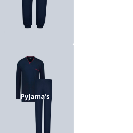
s lange mouw
s korte mouw
 uni kleuren
Pyjama's