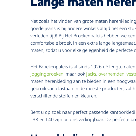
Lange maten here
Net zoals het vinden van grote maten herenkleding 
goede jeans is bij andere winkels altijd net een stu
verleden tijd! Bij Het Broekenpaleis hebben we e
comfortabele broek, in een extra lange lengtemaat.
maten, zodat u voor elke gelegenheid de perfecte o
Het Broekenpaleis is al sinds 1926 dé lengtematen s
joggingbroeken
, maar ook
jacks
,
overhemden
,
vest
maten herenkleding aan te bieden in een hoogwaardi
gebruik van elastaan in de meeste producten, zal h
verschillende stoffen en kleuren.
Bent u op zoek naar perfect passende kantoorkledin
L38 en L40 zijn bij ons verkrijgbaar. De perfecte