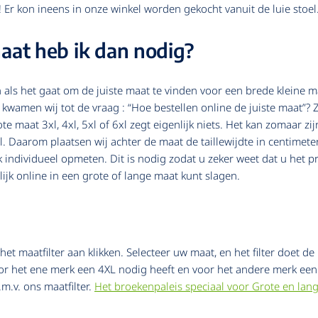
Er kon ineens in onze winkel worden gekocht vanuit de luie stoel
maat heb ik dan nodig?
en als het gaat om de juiste maat te vinden voor een brede kleine
amen wij tot de vraag : “Hoe bestellen online de juiste maat”? Z
e maat 3xl, 4xl, 5xl of 6xl zegt eigenlijk niets. Het kan zomaar zi
. Daarom plaatsen wij achter de maat de taillewijdte in centimeter
individueel opmeten. Dit is nodig zodat u zeker weet dat u het p
jk online in een grote of lange maat kunt slagen.
maatfilter aan klikken. Selecteer uw maat, en het filter doet de r
oor het ene merk een 4XL nodig heeft en voor het andere merk een
m.v. ons maatfilter.
Het broekenpaleis speciaal voor Grote en la