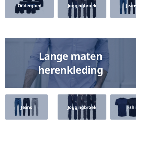
Ondergoed
Joggingbroek
Jeans
Lange maten
herenkleding
Jeans
Joggingbroek
T-shirt