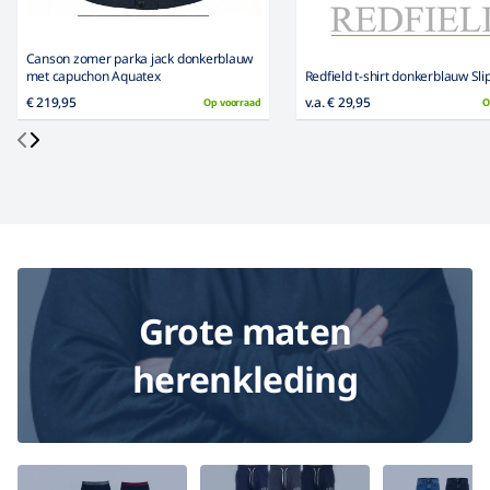
Canson zomer parka jack donkerblauw
met capuchon Aquatex
Redfield t-shirt donkerblauw Sli
€ 219,95
v.a. € 29,95
Op voorraad
O
Grote maten
herenkleding