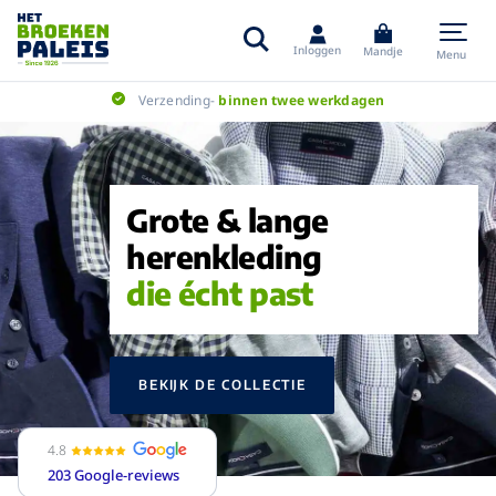
Inloggen
Mandje
Menu
Verzending-
binnen twee werkdagen
Grote & lange
herenkleding
die écht past
BEKIJK DE COLLECTIE
4.8
203 Google-reviews