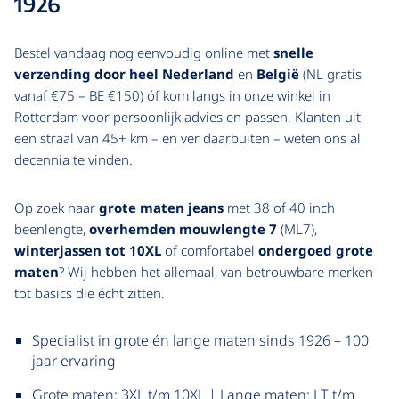
1926
Bestel vandaag nog eenvoudig online met
snelle
verzending door heel Nederland
en
België
(NL gratis
vanaf €75 – BE €150) óf kom langs in onze winkel in
Rotterdam voor persoonlijk advies en passen. Klanten uit
een straal van 45+ km – en ver daarbuiten – weten ons al
decennia te vinden.
Op zoek naar
grote maten jeans
met 38 of 40 inch
beenlengte,
overhemden mouwlengte 7
(ML7),
winterjassen tot 10XL
of comfortabel
ondergoed grote
maten
? Wij hebben het allemaal, van betrouwbare merken
tot basics die écht zitten.
Specialist in grote én lange maten sinds 1926 – 100
jaar ervaring
Grote maten: 3XL t/m 10XL | Lange maten: LT t/m