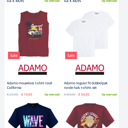
v.a. € 44,95
v.a. € 44,95
Op voorraad
Op voorraad
Sale
Sale
Adamo mouwloos t-shirt rood
Adamo regular fit dubbelpak
California
ronde hals t-shirts wit
€ 29,95
€ 19,95
€ 49,95
€ 34,95
Op voorraad
Op voorraad