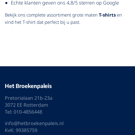
Echte klanten geven ons 4,8/5 sterren op Google
Bekijk ons complete assortiment grote maten
T-shirts
en
vind het T-shirt dat perfect bij u past.
Het Broekenpaleis
Pretorialaan 21b-23a
3072 EE Rotterdam
Tel: 010-4856448
info@hetbroekenpaleis.nl
KvK: 99385759