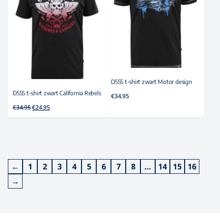
D555 t-shirt zwart Motor design
D555 t-shirt zwart California Rebels
€
34.95
Oorspronkelijke
Huidige
€
34.95
€
24.95
prijs
prijs
was:
is:
€34.95.
€24.95.
←
1
2
3
4
5
6
7
8
…
14
15
16
→