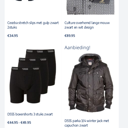
Ceceba stretch slips met gulp zwart
Culture overhemd lange mouw
2stuks
zwart en wit design
€
34.95
€
89.95
Aanbieding!
D555 boxershorts 3 stuks zwart
Prijsklasse:
D555 parka 3/4 winter jack met
€
44.95
-
€
49.95
€44.95
capuchon zwart