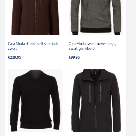
Casa Moda stretch soft shell jack
Casa Moda sweat troyer beige,
zwart
zwart gemêleerd
€
239.95
€
99.95