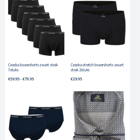
Ceceba boxershorts zwart strak
Ceceba stretch boxershorts zwart
7stuks
strak 2stuks
Prijsklasse:
€
59.95
-
€
79.95
€
29.95
€59.95
tot
€79.95