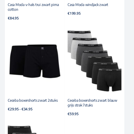
Casa Moda v-hals trui zwart pima
Casa Moda windjack zwart
cotton
€
199.95
€
84.95
Ceceba boxershorts zwart 2stuks
Ceceba boxershorts zwart blauw
grijs strak 7stuks
Prijsklasse:
€
29.95
-
€
34.95
€29.95
€
59.95
tot
€34.95