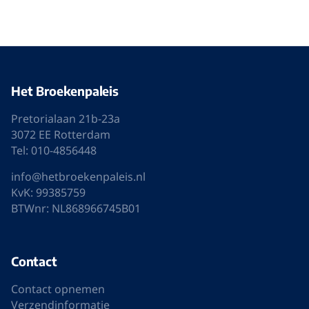
Het Broekenpaleis
Pretorialaan 21b-23a
3072 EE Rotterdam
Tel: 010-4856448
info@hetbroekenpaleis.nl
KvK: 99385759
BTWnr: NL868966745B01
Contact
Contact opnemen
Verzendinformatie