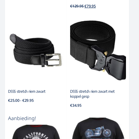
tot
Oorspronkelijke
Huidige
€
129.95
€
79.95
€49.95
prijs
prijs
was:
is:
€129.95.
€79.95.
D555 stretch riem zwart
D555 stretch riem zwart met
koppel gesp
Prijsklasse:
€
25.00
-
€
29.95
€25.00
€
34.95
tot
€29.95
Aanbieding!