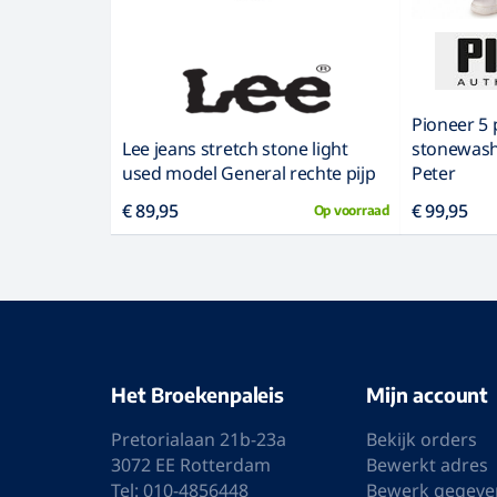
Pioneer 5 
Lee jeans stretch stone light
stonewash
used model General rechte pijp
Peter
€ 89,95
€ 99,95
Op voorraad
Het Broekenpaleis
Mijn account
Pretorialaan 21b-23a
Bekijk orders
3072 EE Rotterdam
Bewerkt adres
Tel: 010-4856448
Bewerk gegeve