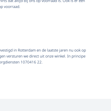
ts dat altijd bij ons op voorraad is. Ook is er een
 op voorraad.
evestigd in Rotterdam en de laatste jaren nu ook op
en versturen we direct uit onze winkel. In principe
ezorgdiensten 1070416 22.