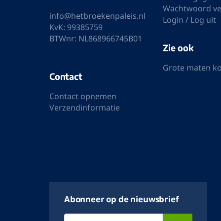
Wachtwoord ve
info@hetbroekenpaleis.nl
Login / Log uit
KvK: 99385759
BTWnr: NL868966745B01
Zie ook
Grote maten k
Contact
Contact opnemen
Verzendinformatie
Abonneer op de nieuwsbrief