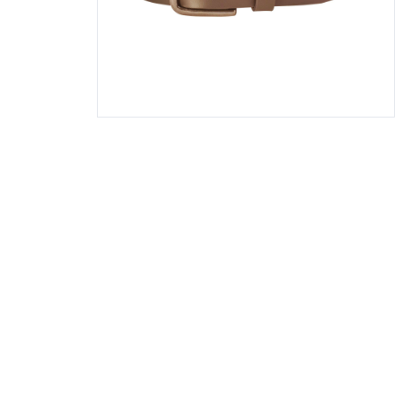
Badjassen
Ondergoed
Poloshirts
Zwemshorts