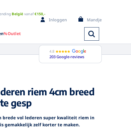
ending
België
vanaf
€150,-
Inloggen
Mandje
en
%Outlet
4.8
203 Google-reviews
Spencers
lederen riem 4cm breed
ange mouw
Bodywarmers
orte mouw
Badjassen
te gesp
ouwloos
Pyjama's
i kleuren
Regenkleding
 brede vol lederen super kwaliteit riem in
Trainingspak
is gemakkelijk zelf korter te maken.