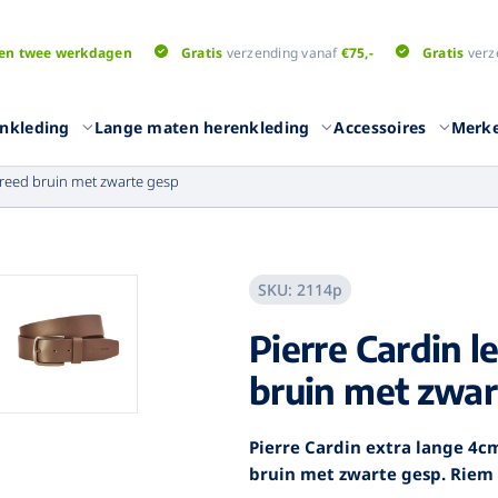
en twee werkdagen
Gratis
verzending vanaf
€75,-
Gratis
verz
nkleding
Lange maten herenkleding
Accessoires
Merk
breed bruin met zwarte gesp
SKU:
2114p
Overhemden
T-shirts
Pierre Cardin 
eken
Overhemden lange
T-shirts l
mouwen
broeken
T-shirts k
bruin met zwar
Overhemden korte
T-shirts m
mouwen
eken
T-shirts un
Overhemden uni kleuren
Pierre Cardin extra lange 4cm
en
Poloshirts
bruin met zwarte gesp. Riem 
Truien