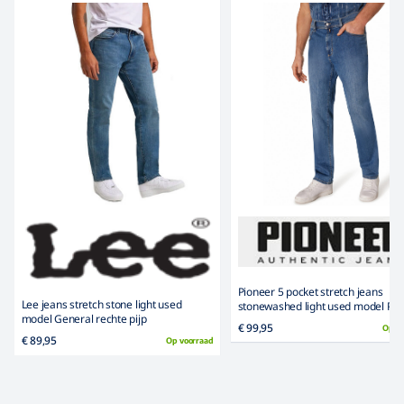
Pioneer 5 pocket stretch jeans
Lee jeans stretch stone light used
stonewashed light used model Pet
model General rechte pijp
€ 99,95
Op v
€ 89,95
Op voorraad