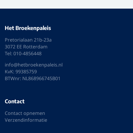
Het Broekenpaleis
Pretorialaan 21b-23a
3072 EE Rotterdam
Tel: 010-4856448
info@hetbroekenpaleis.nl
KvK: 99385759
BTWnr: NL868966745B01
Contact
Contact opnemen
Verzendinformatie