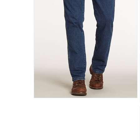
Badjassen
Ondergoed
Poloshirts
Zwemshorts