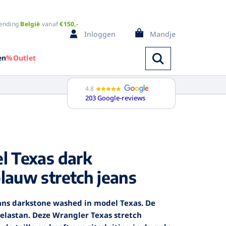
ending
België
vanaf
€150,-
Inloggen
Mandje
en
%Outlet
4.8
203 Google-reviews
Spencers
l Texas dark
ange mouw
Bodywarmers
orte mouw
Badjassen
auw stretch jeans
ouwloos
Pyjama's
i kleuren
Regenkleding
ans darkstone washed in model Texas. De
Trainingspak
elastan. Deze Wrangler Texas stretch