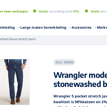
en twee werkdagen
Gratis
verzending vanaf
€75,-
Gratis
verz
nkleding
Lange maten herenkleding
Accessoires
Merk
shed blauw stretch jeans
SKU:
99998
Overhemden
T-shirts
Wrangler mode
eken
Overhemden lange
T-shirts l
mouwen
broeken
T-shirts k
stonewashed bl
Overhemden korte
T-shirts m
mouwen
eken
T-shirts un
Overhemden uni kleuren
Wrangler 5 pocket stretch je
en
Poloshirts
kwaliteit is 98%katoen en 2%
Truien