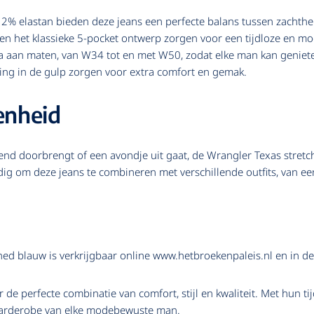
% elastan bieden deze jeans een perfecte balans tussen zachtheid 
 en het klassieke 5-pocket ontwerp zorgen voor een tijdloze en mo
la aan maten, van W34 tot en met W50, zodat elke man kan geniet
uiting in de gulp zorgen voor extra comfort en gemak.
enheid
nd doorbrengt of een avondje uit gaat, de Wrangler Texas stretch 
 om deze jeans te combineren met verschillende outfits, van een 
hed blauw is verkrijgbaar online www.hetbroekenpaleis.nl en in de
 de perfecte combinatie van comfort, stijl en kwaliteit. Met hun t
 garderobe van elke modebewuste man.