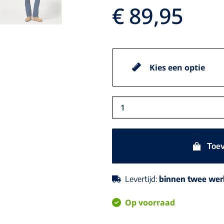
€ 89,95
Wrangler
model
Texas
dark
Toe
stonewashed
blauw
stretch
Levertijd:
binnen twee we
jeans
aantal
Op voorraad