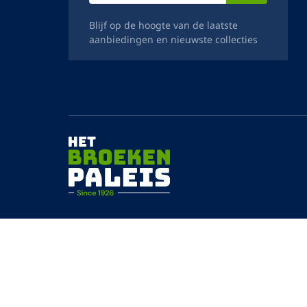
Contact
Contact opnemen
Verzendinformatie
Abonneer op de nieuwsbrief
E-
mailadres
Blijf op de hoogte van de laatste
aanbiedingen en nieuwste collecties