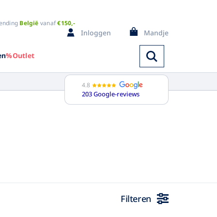
ending
België
vanaf
€150,-
Inloggen
Mandje
en
%Outlet
4.8
203 Google-reviews
Spencers
ange mouw
Bodywarmers
orte mouw
Badjassen
ouwloos
Pyjama's
i kleuren
Regenkleding
Filteren
Trainingspak