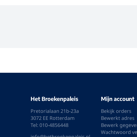
Badjassen
Ondergoed
Poloshirts
Zwemshorts
Sale
Brigg hoodie fleece vest/jack
donkergrijs gemêleerd
€ 149,95
€ 99,95
Op voorraad