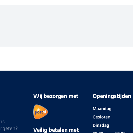
Poloshirt
Poloshirt
Poloshirts
Laad meer