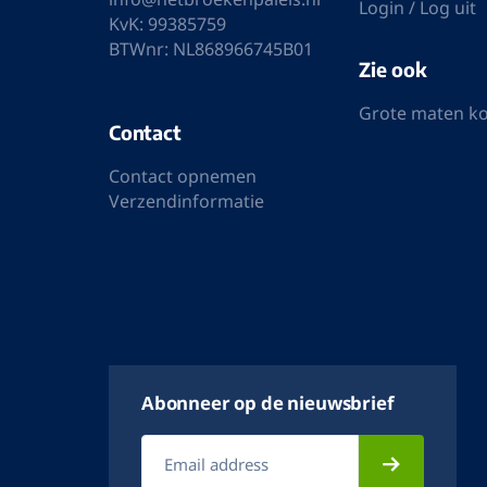
Het Broekenpaleis
Mijn account
Pretorialaan 21b-23a
Bekijk orders
3072 EE Rotterdam
Bewerkt adres
Tel: 010-4856448
Bewerk gegeve
Wachtwoord ve
info@hetbroekenpaleis.nl
Login / Log uit
KvK: 99385759
BTWnr: NL868966745B01
Zie ook
Grote maten k