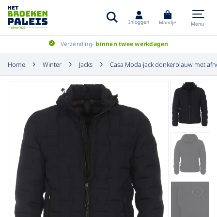
Inloggen
Mandje
Menu
Verzending-
binnen twee werkdagen
Home
Winter
Jacks
Casa Moda jack donkerblauw met af