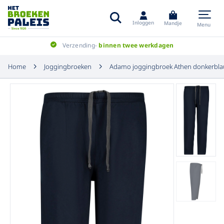
Inloggen
Mandje
Menu
Verzending-
binnen twee werkdagen
Home
Joggingbroeken
Adamo joggingbroek Athen donkerblau