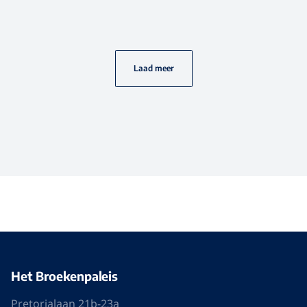
Laad meer
Het Broekenpaleis
Pretorialaan 21b-23a