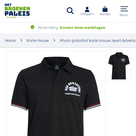
Inloggen
Mandje
Menu
Verzending-
binnen twee werkdagen
Home
Korte mouw
Ahorn poloshirt korte mouw zwart Advent