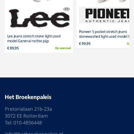
Pioneer 5 pocket stretch jeans
Lee jeans stretch stone light used
stonewashed light used model Pet
model General rechte pijp
€ 99,95
Op v
€ 89,95
Op voorraad
Het Broekenpaleis
Pretorialaan 21b-23a
3072 EE Rotterdam
Tel: 010-4856448