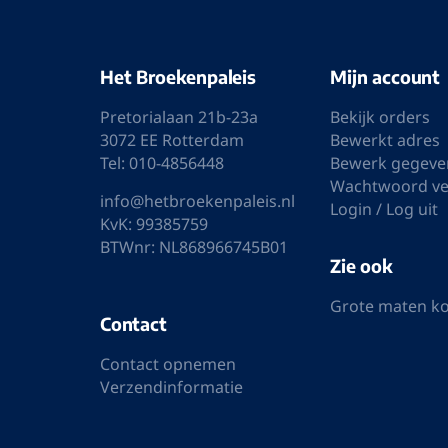
blauw design
donkerbla
€ 119,95
€ 99,95
€ 129,95
Op voorraad
Sale
Sale
Casa Moda sweater donkergrijs
Casa Moda
€ 109,95
€ 99,95
€ 109,95
Op voorraad