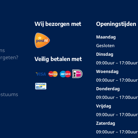
uw design
groen design
€ 99,95
€ 129,95
€ 99,95
Op voorraad
Op voorraad
 troyer blauw
Casa Moda troyer blauw
€ 99,95
€ 119,95
Op voorraad
Op voorraad