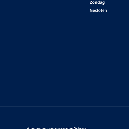
Sale
 troyer bordeauxrood
Casa Moda troyer bordeauxrood
€ 119,95
€ 99,95
Op voorraad
Op voorraad
Laad meer