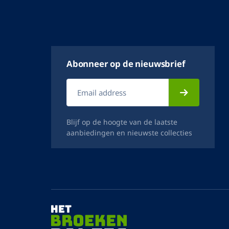
Casa Moda troyer blauw
ingeweven structuurtje met
borstzak
Casa Moda
€ 129,95
€ 109,95
Op voorraad