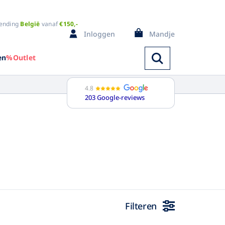
ending
België
vanaf
€150,-
Inloggen
Mandje
en
%Outlet
4.8
203 Google-reviews
Spencers
ange mouw
Bodywarmers
orte mouw
Badjassen
ouwloos
Pyjama's
i kleuren
Regenkleding
Filteren
Trainingspak