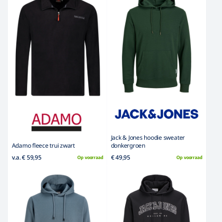
Jack & Jones hoodie sweater
Adamo fleece trui zwart
donkergroen
v.a. € 59,95
€ 49,95
Op voorraad
Op voorraad
Jack & Jones hoodie sweater zwart
Jack & Jones hoodie sweater grijs
Jack & Jones logo
€ 49,95
€ 49,95
Op voorraad
Op voorraad
Jack & Jones hoodie sweater blauw
Redfield hoodie sweater
Jack & Jones logo
donkerblauw
€ 49,95
v.a. € 69,95
Op voorraad
Op voorraad
Redfield ronde hals sweater zwart
Redfield hoodie sweater zwart
RDF