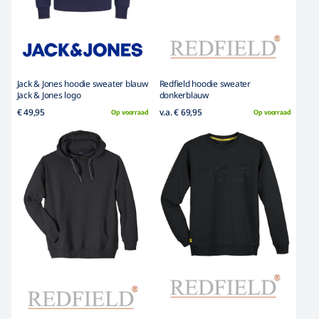
Pretorialaan 21b-23a
3072 EE Rotterdam
Tel: 010-4856448
info@hetbroekenpaleis.nl
KvK: 99385759
BTWnr: NL868966745B01
Contact
Contact opnemen
Verzendinformatie
Mijn account
Bekijk orders
Bewerkt adres