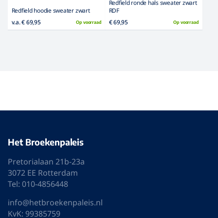
Bewerk gegevens
Wachtwoord vergeten?
Login / Log uit
Zie ook
Grote maten kostuums
Wij bezorgen met
Veilig betalen met