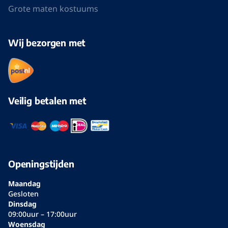
mailadres
Blijf op de hoogte van de laatste
aanbiedingen en nieuwste collecties
Algemene voorwaarden
Privacy
Volg ons op Facebook