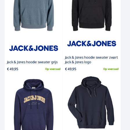
v.a. € 69,95
€ 69,95
Op voorraad
Op voorraad
Laad meer
Het Broekenpaleis