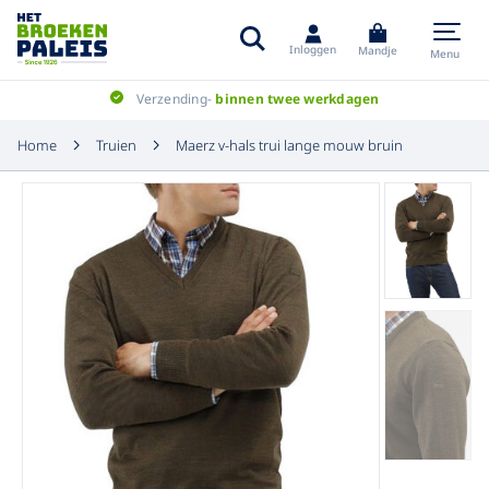
Inloggen
Mandje
Menu
Verzending-
binnen twee werkdagen
Home
Truien
Maerz v-hals trui lange mouw bruin