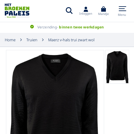
Inloggen
Mandje
Menu
Verzending-
binnen twee werkdagen
Home
Truien
Maerz v-hals trui zwart wol