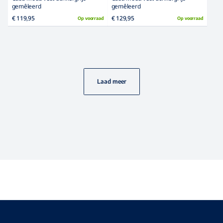
Veilig betalen met
Openingstijden
Maandag
Gesloten
Dinsdag
09:00uur – 17:00uur
Woensdag
09:00uur – 17:00uur
Donderdag
09:00uur – 17:00uur
Vrijdag
09:00uur – 17:00uur
Zaterdag
09:00uur – 17:00uur
Zondag