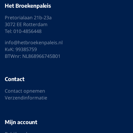
Gesloten
Abonneer op de nieuwsbrief
E-
mailadres
Blijf op de hoogte van de laatste
aanbiedingen en nieuwste collecties