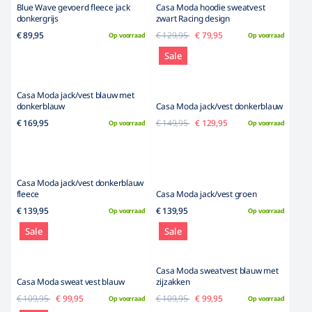
Het Broekenpaleis
Pretorialaan 21b-23a
3072 EE Rotterdam
Tel: 010-4856448
info@hetbroekenpaleis.nl
KvK: 99385759
BTWnr: NL868966745B01
Contact
Contact opnemen
Verzendinformatie