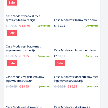
Mijn account
Bekijk orders
Bewerkt adres
Bewerk gegevens
Wachtwoord vergeten?
Login / Log uit
Zie ook
Grote maten kostuums
Wij bezorgen met