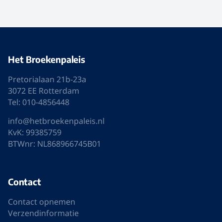
Het Broekenpaleis
Pretorialaan 21b-23a
3072 EE Rotterdam
Tel: 010-4856448
info@hetbroekenpaleis.nl
KvK: 99385759
BTWnr: NL868966745B01
Contact
Contact opnemen
Verzendinformatie