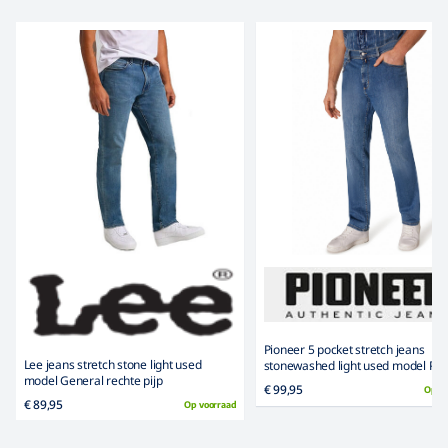
Pioneer 5 pocket stretch jeans
Lee jeans stretch stone light used
stonewashed light used model Pet
model General rechte pijp
€ 99,95
Op v
€ 89,95
Op voorraad