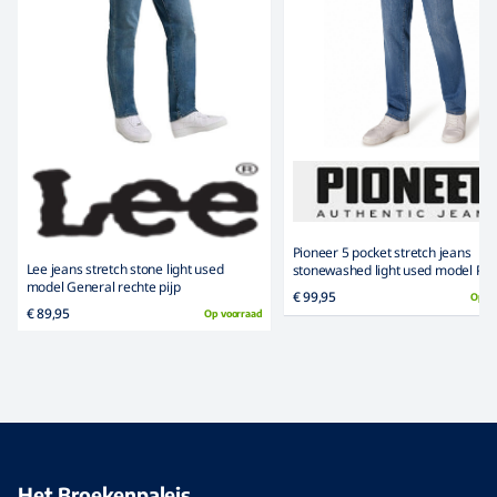
Pioneer 5 pocket stretch jeans
Lee jeans stretch stone light used
stonewashed light used model Pet
model General rechte pijp
€ 99,95
Op v
€ 89,95
Op voorraad
Het Broekenpaleis