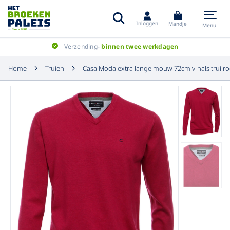
Inloggen
Mandje
Menu
Verzending-
binnen twee werkdagen
Home
Truien
Casa Moda extra lange mouw 72cm v-hals trui r