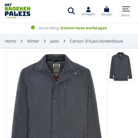
Inloggen
Mandje
Menu
Verzending-
binnen twee werkdagen
Home
Winter
Jacks
Canson 3/4 jack donkerblauw