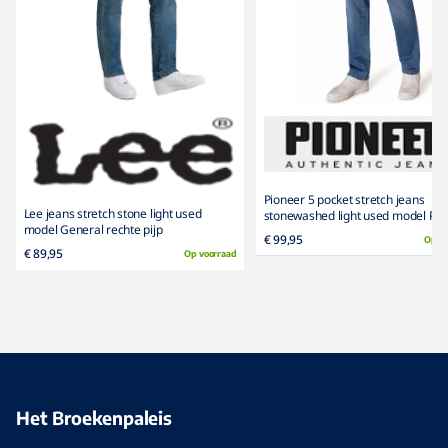
Pioneer 5 pocket stretch jeans
Lee jeans stretch stone light used
stonewashed light used model Pet
model General rechte pijp
€ 99,95
Op v
€ 89,95
Op voorraad
Het Broekenpaleis